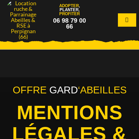
Passer
ADOPTER
,
PLANTER
,
au
PROFITER
06 98 79 00
contenu
Togg
66
Navi
OFFRE
GARD
‘ABEILLES
MENTIONS
LÉGALES &